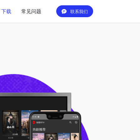
下载
常见问题
联系我们