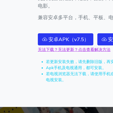
电影。
兼容安卓多平台，手机、平板、
安卓APK（v7.5）
安
无法下载？无法更新？点击查看解决方法
若更新安装失败，请先删除旧版，再
Apk手机及电视通用，都可安装。
若电视浏览器无法下载，请使用手机或
电视安装。