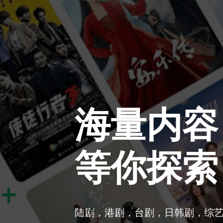
海量内容
等你探索
陆剧，港剧，台剧，日韩剧，综